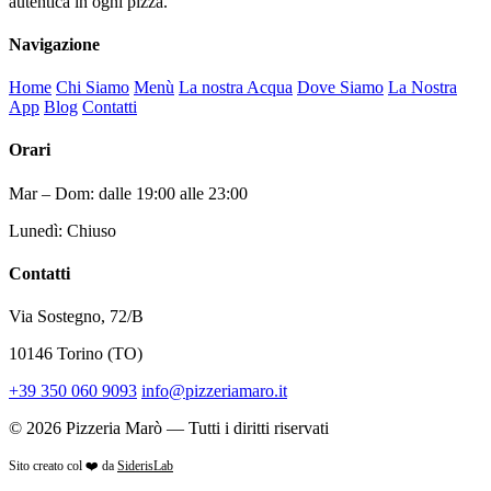
autentica in ogni pizza.
Navigazione
Home
Chi Siamo
Menù
La nostra Acqua
Dove Siamo
La Nostra
App
Blog
Contatti
Orari
Mar – Dom: dalle 19:00 alle 23:00
Lunedì: Chiuso
Contatti
Via Sostegno, 72/B
10146 Torino (TO)
+39 350 060 9093
info@pizzeriamaro.it
© 2026 Pizzeria Marò — Tutti i diritti riservati
Sito creato col ❤️ da
SiderisLab