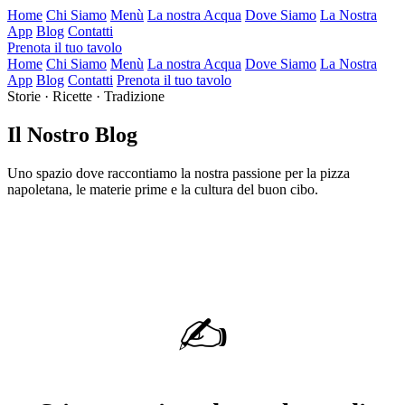
Home
Chi Siamo
Menù
La nostra Acqua
Dove Siamo
La Nostra
App
Blog
Contatti
Prenota il tuo tavolo
Home
Chi Siamo
Menù
La nostra Acqua
Dove Siamo
La Nostra
App
Blog
Contatti
Prenota il tuo tavolo
Storie · Ricette · Tradizione
Il Nostro Blog
Uno spazio dove raccontiamo la nostra passione per la pizza
napoletana, le materie prime e la cultura del buon cibo.
✍️