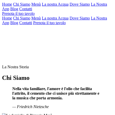
Home
Chi Siamo
Menù
La nostra Acqua
Dove Siamo
La Nostra
App
Blog
Contatti
Prenota il tuo tavolo
Home
Chi Siamo
Menù
La nostra Acqua
Dove Siamo
La Nostra
App
Blog
Contatti
Prenota il tuo tavolo
La Nostra Storia
Chi Siamo
Nella vita familiare, l'amore è l'olio che facilita
l'attrito, il cemento che ci unisce più strettamente e
la musica che porta armonia.
— Friedrich Nietzsche